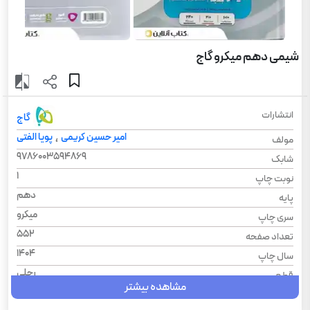
شیمی دهم میکرو گاج
انتشارات
گاج
امیر حسین کریمی
پویا الفتی
،
مولف
9786003594869
شابک
1
نوبت چاپ
دهم
پایه
میکرو
سری چاپ
552
تعداد صفحه
1404
سال چاپ
رحلی
قطع
مشاهده بیشتر
شیمی
درس