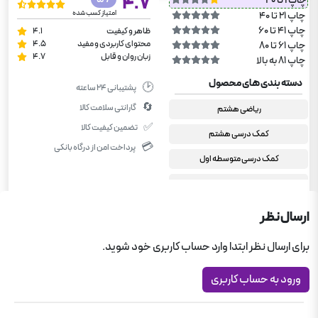
4.7
چاپ 1 تا 20
امتیاز کسب شده
چاپ 21 تا 40
چاپ 41 تا 60
ظاهر و کیفیت
4.1
محتوای کاربردی و مفید
4.5
چاپ 61 تا 80
زبان روان و قابل
4.7
چاپ 81 به بالا
دسته بندی های محصول
🕑
پشتیبانی ۲۴ ساعته
🔄
گارانتی سلامت کالا
ریاضی هشتم
✅
تضمین کیفیت کالا
کمک درسی هشتم
💳
پرداخت امن از درگاه بانکی
کمک درسی متوسطه اول
شب امتحان خیلی سبز
کتاب های برگزیده کمک آموزشی
ارسال نظر
ریاضی خیلی سبز
برای ارسال نظر ابتدا وارد حساب کاربری خود شوید.
جامع متوسطه اول
ورود به حساب کاربری