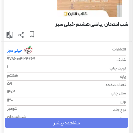
شب امتحان ریاضی هشتم خیلی سبز
انتشارات
خیلی سبز
9786004124669
شابک
1
نوبت چاپ
هشتم
پایه
59
تعداد صفحه
1404
سال چاپ
130
وزن
شومیز
نوع جلد
شب امتحان
سری
مشاهده بیشتر
رحلی
قطع