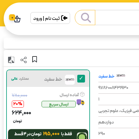
ثبت نام | ورود
0
خط سفید
خط سفید
عملکرد
عالی
9786008431930
آماده ارسال
۷۸۰٬۰۰۰
1
20
%
ارسال سریع
ضی فیزیک، علوم تجربی
۶۲۴٬۰۰۰
تومان
دوازدهم
۱۹۵٬۰۰۰
290
فقط با
تومان در ۴ قسط