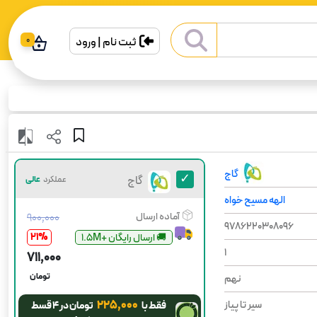
ثبت نام | ورود
0
گاج
گاج
عملکرد
عالی
الهه مسیح خواه
آماده ارسال
۹۰۰٬۰۰۰
9786220308096
21
%
😍آخرین چاپ
1
۷۱۱٬۰۰۰
تومان
نهم
۲۲۵٬۰۰۰
سیر تا پیاز
فقط با
تومان در ۴ قسط