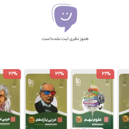
هنوز نظری ثبت نشده است.
21
21
%
%
21
21
%
%
21
21
%
%