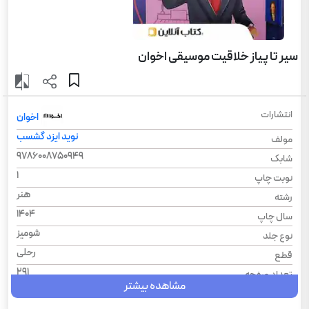
سیر تا پیاز خلاقیت موسیقی اخوان
انتشارات
اخوان
نوید ایزد گشسب
مولف
9786008750949
شابک
1
نوبت چاپ
هنر
رشته
1404
سال چاپ
شومیز
نوع جلد
رحلی
قطع
291
تعداد صفحه
مشاهده بیشتر
635
وزن