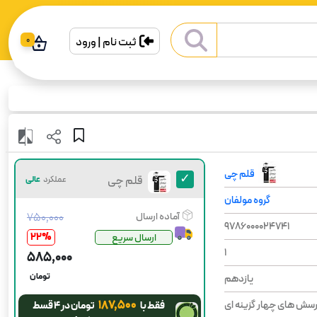
ثبت نام | ورود
0
قلم چی
قلم چی
عملکرد
عالی
گروه مولفان
آماده ارسال
۷۵۰٬۰۰۰
9786000024741
22
%
ارسال سریع
1
۵۸۵٬۰۰۰
تومان
یازدهم
۱۸۷٬۵۰۰
رسش های چهار گزینه ای
فقط با
تومان در ۴ قسط