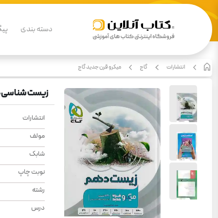
دسته بندی
پیگ
انتشارات
گاج
میکرو قرن جدید گاج
زیست شناسی دهم 
انتشارات
مولف
شابک
نوبت چاپ
رشته
درس