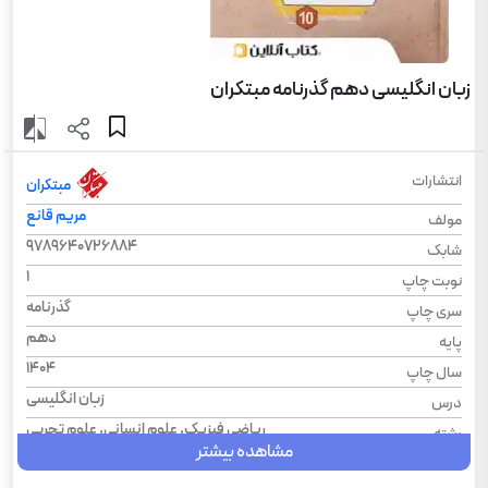
زبان انگلیسی دهم گذرنامه مبتکران
انتشارات
مبتکران
مریم قانع
مولف
9789640726884
شابک
1
نوبت چاپ
گذرنامه
سری چاپ
دهم
پایه
1404
سال چاپ
زبان انگلیسی
درس
ریاضی فیزیک, علوم انسانی, علوم تجربی
رشته
مشاهده بیشتر