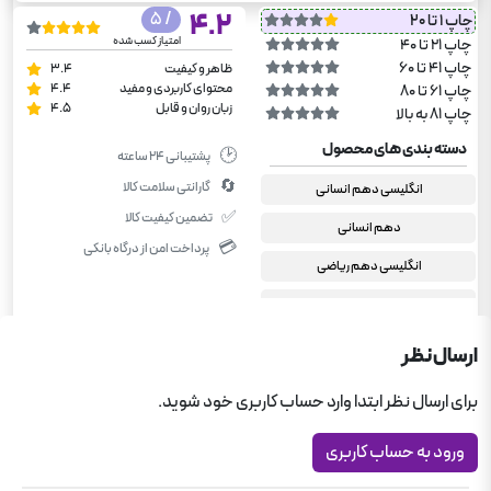
/ 5
4.2
چاپ 1 تا 20
امتیاز کسب شده
چاپ 21 تا 40
چاپ 41 تا 60
ظاهر و کیفیت
3.4
محتوای کاربردی و مفید
4.4
چاپ 61 تا 80
زبان روان و قابل
4.5
چاپ 81 به بالا
دسته بندی های محصول
🕑
پشتیبانی ۲۴ ساعته
🔄
گارانتی سلامت کالا
انگلیسی دهم انسانی
✅
تضمین کیفیت کالا
دهم انسانی
💳
پرداخت امن از درگاه بانکی
انگلیسی دهم ریاضی
دهم ریاضی
انگلیسی دهم تجربی
ارسال نظر
کمک درسی رشته تجربی
برای ارسال نظر ابتدا وارد حساب کاربری خود شوید.
گذرنامه مبتکران
ورود به حساب کاربری
کمک درسی دبیرستان