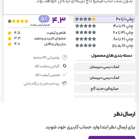
بدون شک کتاب میکرو گاج گزینه‌ای ایده‌آل خواهد بود.
/ 5
4.3
چاپ 1 تا 20
امتیاز کسب شده
چاپ 21 تا 40
چاپ 41 تا 60
ظاهر و کیفیت
4.5
محتوای کاربردی و مفید
3.3
چاپ 61 تا 80
زبان روان و قابل
4.8
چاپ 81 به بالا
دسته بندی های محصول
🕑
پشتیبانی ۲۴ ساعته
🔄
گارانتی سلامت کالا
کمک درسی دبیرستان
✅
تضمین کیفیت کالا
کمک درسی دبیرستان
💳
پرداخت امن از درگاه بانکی
میکرو قرن جدید گاج
ریاضی گاج
کتاب های برگزیده کمک آموزشی
ارسال نظر
ریاضیات گسسته و آمار و احتمال گاج
برای ارسال نظر ابتدا وارد حساب کاربری خود شوید.
دوازدهم ریاضی