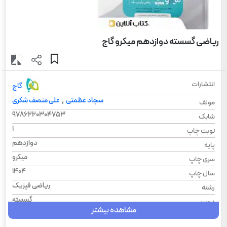
ریاضی گسسته دوازدهم میکرو گاج
انتشارات
گاج
سجاد عظمتی
علی منصف شکری
،
مولف
9786220304753
شابک
1
نوبت چاپ
دوازدهم
پایه
میکرو
سری چاپ
1404
سال چاپ
ریاضی فیزیک
رشته
گسسته
درس
مشاهده بیشتر