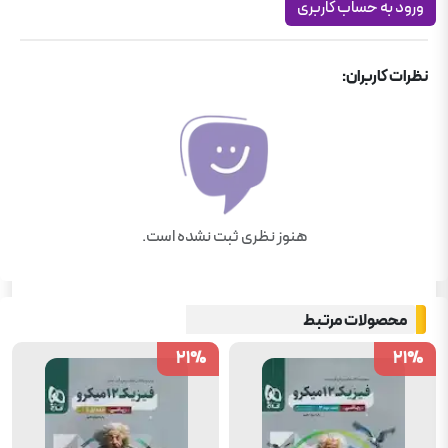
ورود به حساب کاربری
ریاضیات گسسته دوازدهم ریاضی
نظرات کاربران:
هنوز نظری ثبت نشده است.
محصولات مرتبط
21
21
%
%
21
21
%
%