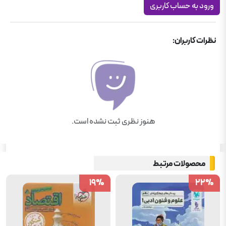
ورود به حساب کاربری
ریاضی و آمار دوازدهم انسانی
نظرات کاربران:
هنوز نظری ثبت نشده است.
محصولات مرتبط
19
19
%
%
22
22
%
%