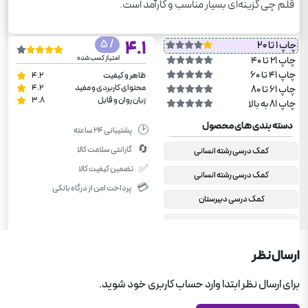
قلم چی گزینه‌ای بسیار مناسب و کارآمد است.
/ 5
4.1
چاپ 1 تا 20
امتیاز کسب شده
چاپ 21 تا 40
چاپ 41 تا 60
ظاهر و کیفیت
4.2
محتوای کاربردی و مفید
4.2
چاپ 61 تا 80
زبان روان و قابل
3.8
چاپ 81 به بالا
دسته بندی های محصول
🕑
پشتیبانی ۲۴ ساعته
🔄
گارانتی سلامت کالا
کمک درسی رشته انسانی
✅
تضمین کیفیت کالا
کمک درسی رشته انسانی
💳
پرداخت امن از درگاه بانکی
کمک درسی دبیرستان
کمک درسی دبیرستان
کتاب های آبی قلم چی
ارسال نظر
ریاضی قلم چی
برای ارسال نظر ابتدا وارد حساب کاربری خود شوید.
دوازدهم انسانی