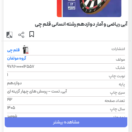
آبی ریاضی و آمار دوازدهم رشته انسانی قلم چی
انتشارات
قلم چی
گروه مولفان
مولف
9786000012557
شابک
1
نوبت چاپ
دوازدهم
پایه
آبی, تست – پرسش های چهار گزینه ای
سری چاپ
192
تعداد صفحه
1405
سال چاپ
شومیز
نوع جلد
مشاهده بیشتر
مجموعه طبقه‌بندی شده
سری