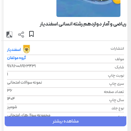
ریاضی و آمار دوازدهم رشته انسانی اسفندیار
انتشارات
اسفندیار
گروه مولفان
مولف
9786008963431
شابک
1
نوبت چاپ
نمونه سوالات امتحانی
سری چاپ
36
تعداد صفحه
1404
سال چاپ
شومیز
نوع جلد
مجموعه سوال‌های امتحانی
سری
مشاهده بیشتر
رحلی
قطع