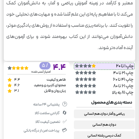
معتبر و کارآمد در زمینه آموزش ریاضی و آمار، به دانش‌آموزان کمک
می‌کند تا با مفاهیم پایه‌ای این علم آشنا شده و مهارت‌های تحلیلی خود
را تقویت کنند. با برنامه‌ریزی مناسب و استفاده از روش‌های یادگیری موثر،
دانش‌آموزان می‌توانند از این کتاب بهره‌مند شوند و برای آزمون‌های
آینده آماده‌تر شوند.
/ 5
4.4
چاپ 1 تا 20
امتیاز کسب شده
چاپ 21 تا 40
چاپ 41 تا 60
ظاهر و کیفیت
4.4
محتوای کاربردی و مفید
4.6
چاپ 61 تا 80
زبان روان و قابل
3.1
چاپ 81 به بالا
دسته بندی های محصول
🕑
پشتیبانی ۲۴ ساعته
🔄
گارانتی سلامت کالا
ریاضی و آمار دوازدهم انسانی
✅
تضمین کیفیت کالا
دوازدهم انسانی
💳
پرداخت امن از درگاه بانکی
کمک درسی رشته انسانی