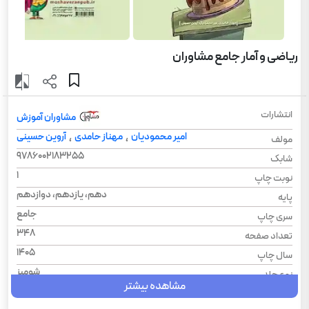
ریاضی و آمار جامع مشاوران
انتشارات
مشاوران آموزش
امیر محمودیان
مهناز حامدی
آروین حسینی
،
،
مولف
9786002183255
شابک
1
نوبت چاپ
دهم، یازدهم، دوازدهم
پایه
جامع
سری چاپ
348
تعداد صفحه
1405
سال چاپ
شومیز
نوع جلد
مشاهده بیشتر
رحلی
قطع