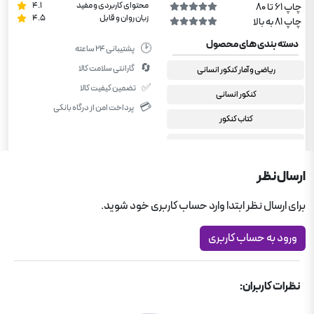
محتوای کاربردی و مفید
4.1
چاپ 61 تا 80
زبان روان و قابل
4.5
چاپ 81 به بالا
دسته بندی های محصول
🕑
پشتیبانی ۲۴ ساعته
🔄
گارانتی سلامت کالا
ریاضی و آمار کنکور انسانی
✅
تضمین کیفیت کالا
کنکور انسانی
💳
پرداخت امن از درگاه بانکی
کتاب کنکور
کمک درسی رشته انسانی
کمک درسی رشته انسانی
ارسال نظر
برای ارسال نظر ابتدا وارد حساب کاربری خود شوید.
ورود به حساب کاربری
نظرات کاربران: