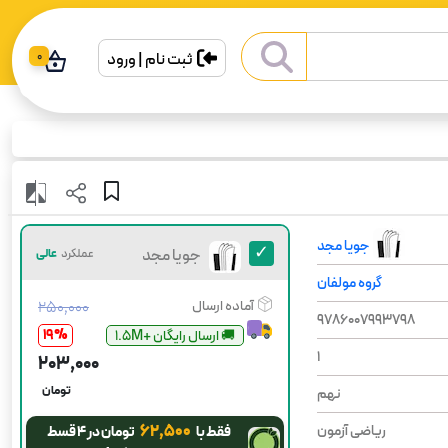
ثبت نام | ورود
0
جویا مجد
جویا مجد
عملکرد
عالی
گروه مولفان
آماده ارسال
۲۵۰٬۰۰۰
9786007993798
19
%
😍آخرین چاپ
1
۲۰۳٬۰۰۰
تومان
نهم
۶۲٬۵۰۰
ریاضی آزمون
فقط با
تومان در ۴ قسط