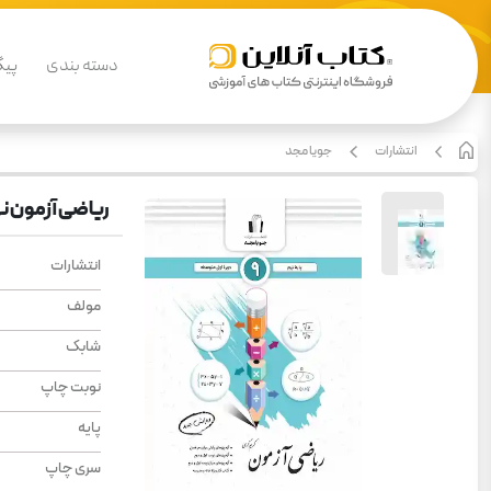
دسته بندی
پیگ
انتشارات
جویا مجد
ریاضی آزمون ن
انتشارات
مولف
شابک
نوبت چاپ
پایه
سری چاپ