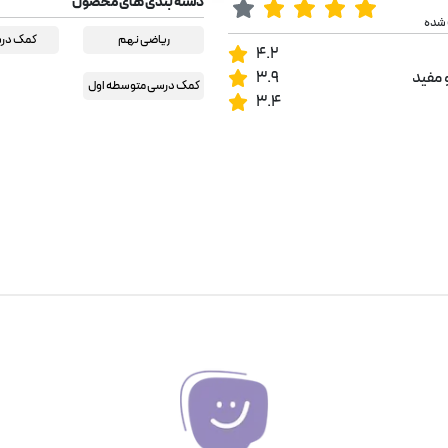
دسته بندی های محصول
 شده
ریاضی نهم
کمک در
4.2
 مفید
3.9
کمک درسی متوسطه اول
3.4