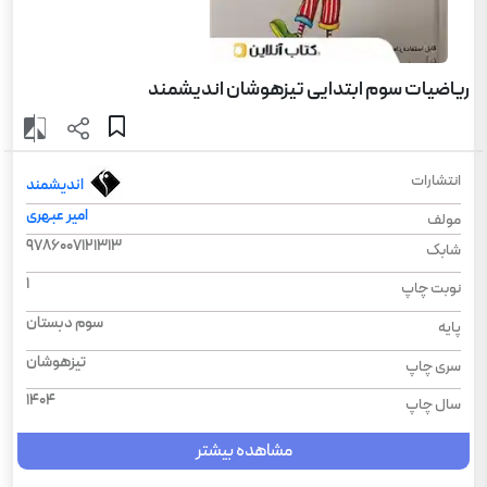
ریاضیات سوم ابتدایی تیزهوشان اندیشمند
انتشارات
اندیشمند
امیر عبهری
مولف
9786007121313
شابک
1
نوبت چاپ
سوم دبستان
پایه
تیزهوشان
سری چاپ
1404
سال چاپ
مشاهده بیشتر