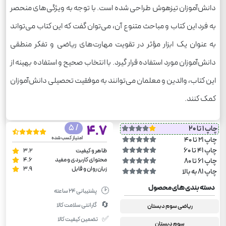
دانش‌آموزان تیزهوش طراحی شده است. با توجه به ویژگی‌های منحصر
به فرد این کتاب و مباحث متنوع آن، می‌توان گفت که این کتاب می‌تواند
به عنوان یک ابزار مؤثر در تقویت مهارت‌های ریاضی و تفکر منطقی
دانش‌آموزان مورد استفاده قرار گیرد. با انتخاب صحیح و استفاده بهینه از
این کتاب، والدین و معلمان می‌توانند به موفقیت تحصیلی دانش‌آموزان
کمک کنند.
/ 5
4.7
چاپ 1 تا 20
امتیاز کسب شده
چاپ 21 تا 40
چاپ 41 تا 60
ظاهر و کیفیت
3.2
محتوای کاربردی و مفید
4.6
چاپ 61 تا 80
زبان روان و قابل
3.9
چاپ 81 به بالا
دسته بندی های محصول
🕑
پشتیبانی ۲۴ ساعته
🔄
گارانتی سلامت کالا
ریاضی سوم دبستان
✅
تضمین کیفیت کالا
سوم دبستان