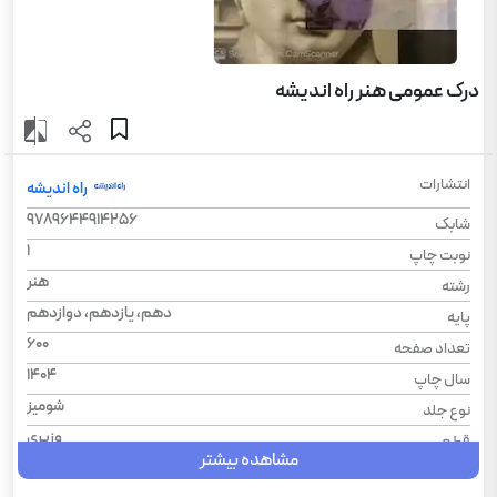
درک عمومی هنر راه اندیشه
انتشارات
راه اندیشه
9789644914256
شابک
1
نوبت چاپ
هنر
رشته
دهم، یازدهم، دوازدهم
پایه
600
تعداد صفحه
1404
سال چاپ
شومیز
نوع جلد
وزیری
قطع
مشاهده بیشتر
845
وزن