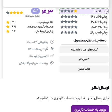
/ 5
4.3
چاپ 1 تا 20
امتیاز کسب شده
چاپ 21 تا 40
چاپ 41 تا 60
ظاهر و کیفیت
3.2
محتوای کاربردی و مفید
4.9
چاپ 61 تا 80
زبان روان و قابل
4.4
چاپ 81 به بالا
دسته بندی های محصول
🕑
پشتیبانی ۲۴ ساعته
🔄
گارانتی سلامت کالا
کتاب های هنر راه اندیشه
✅
تضمین کیفیت کالا
کنکور هنر
💳
پرداخت امن از درگاه بانکی
کتاب کنکور
ارسال نظر
برای ارسال نظر ابتدا وارد حساب کاربری خود شوید.
ورود به حساب کاربری