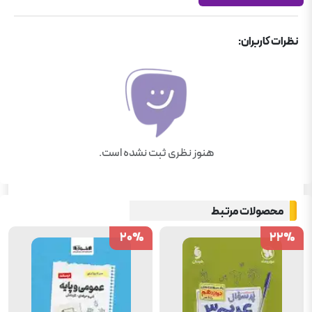
نظرات کاربران:
هنوز نظری ثبت نشده است.
محصولات مرتبط
20
20
%
%
22
22
%
%