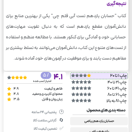
نتیجه‌گیری
کتاب "حسابان یازدهم تست آبی قلم چی" یکی از بهترین منابع برای
دانش‌آموزان مقطع یازدهم است که به دنبال تقویت مهارت‌های
حسابانی خود و آمادگی برای کنکور هستند. با مطالعه منظم و استفاده
از تست‌های متنوع این کتاب، دانش‌آموزان می‌توانند به تسلط بیشتری بر
مفاهیم دست یابند و برای موفقیت در آزمون‌های خود آماده شوند.
/ 5
4.1
چاپ 1 تا 20
امتیاز کسب شده
چاپ 21 تا 40
چاپ 41 تا 60
ظاهر و کیفیت
4.9
محتوای کاربردی و مفید
4.8
چاپ 61 تا 80
زبان روان و قابل
3.5
چاپ 81 به بالا
دسته بندی های محصول
🕑
پشتیبانی ۲۴ ساعته
🔄
گارانتی سلامت کالا
حسابان یازدهم ریاضی
✅
تضمین کیفیت کالا
یازدهم ریاضی