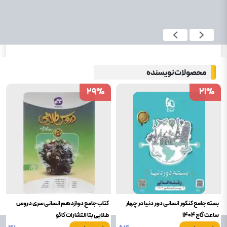
محصولات نویسنده
29
29
%
%
21
21
%
%
بسته جامع کنکور انسانی دور دنیا در چهار
کتاب جامع دوازدهم انسانی سری دروس
ساعت گاج 1404
طلایی بتا انتشارات کاگو