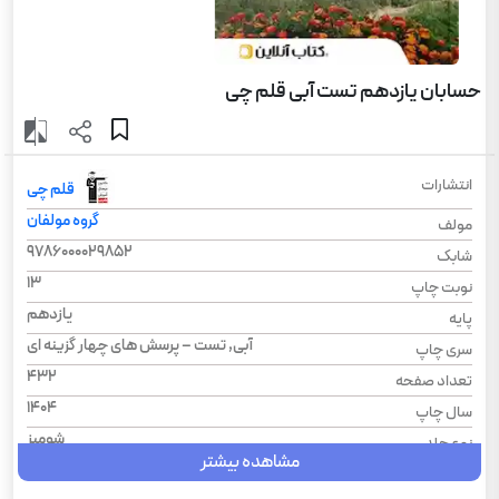
حسابان یازدهم تست آبی قلم چی
انتشارات
قلم چی
گروه مولفان
مولف
9786000029852
شابک
13
نوبت چاپ
یازدهم
پایه
آبی, تست – پرسش های چهار گزینه ای
سری چاپ
432
تعداد صفحه
1404
سال چاپ
شومیز
نوع جلد
مشاهده بیشتر
مجموعه طبقه‌بندی شده
سری