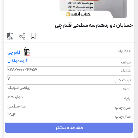
حسابان دوازدهم سه سطحی قلم چی
انتشارات
قلم چی
گروه مولفان
مولف
9786000022457
شابک
7
نوبت چاپ
ریاضی فیزیک
رشته
دوازدهم
پایه
سه سطحی
سری چاپ
1404
سال چاپ
مشاهده بیشتر