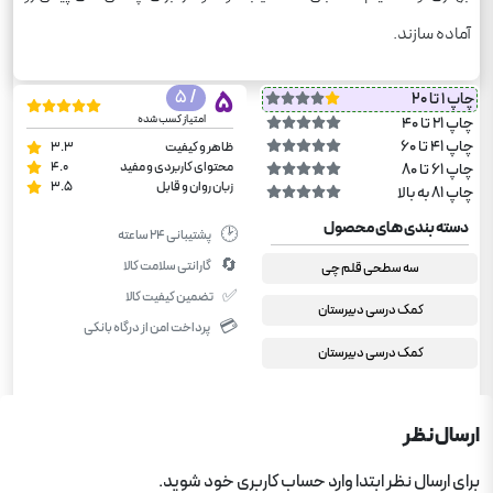
آماده سازند.
/ 5
5
چاپ 1 تا 20
امتیاز کسب شده
چاپ 21 تا 40
چاپ 41 تا 60
ظاهر و کیفیت
3.3
محتوای کاربردی و مفید
4.0
چاپ 61 تا 80
زبان روان و قابل
3.5
چاپ 81 به بالا
دسته بندی های محصول
🕑
پشتیبانی ۲۴ ساعته
🔄
گارانتی سلامت کالا
سه سطحی قلم چی
✅
تضمین کیفیت کالا
کمک درسی دبیرستان
💳
پرداخت امن از درگاه بانکی
کمک درسی دبیرستان
ارسال نظر
برای ارسال نظر ابتدا وارد حساب کاربری خود شوید.