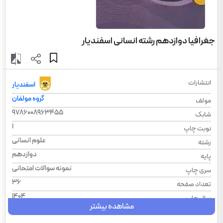
جغرافیا دوازدهم رشته انسانی اسفندیار
انتشارات
اسفندیار
گروه مولفان
مولف
9786008963455
شابک
1
نوبت چاپ
علوم انسانی
رشته
دوازدهم
پایه
نمونه سوالات امتحانی
سری چاپ
36
تعداد صفحه
1404
سال چاپ
مشاهده بیشتر
شومیز
نوع جلد