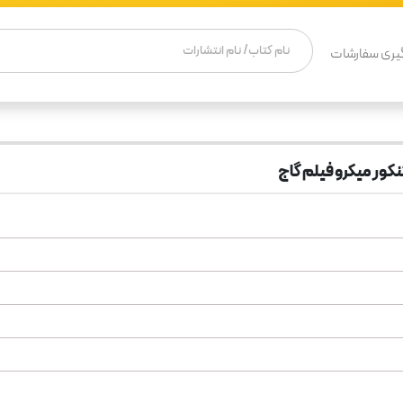
یری سفارشات
نکور میکرو فیلم گاج