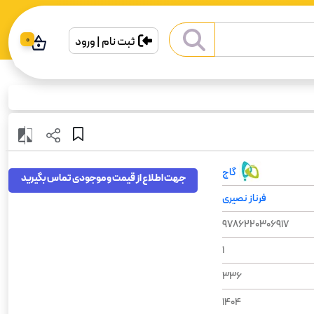
ثبت نام | ورود
0
گاج
جهت اطلاع از قیمت و موجودی تماس بگیرید
فرناز نصیری
9786220306917
1
336
1404