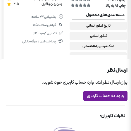
زبان روان و قابل
4.5
چاپ 81 به بالا
دسته بندی های محصول
🕑
پشتیبانی ۲۴ ساعته
🔄
گارانتی سلامت کالا
تاریخ کنکور انسانی
✅
تضمین کیفیت کالا
کنکور انسانی
💳
پرداخت امن از درگاه بانکی
کمک درسی رشته انسانی
دهم انسانی
یازدهم انسانی
ارسال نظر
دوازدهم انسانی
برای ارسال نظر ابتدا وارد حساب کاربری خود شوید.
تیزشیم
ورود به حساب کاربری
کتاب کنکور
نظرات کاربران: