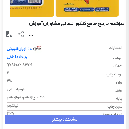
تیزشیم تاریخ جامع کنکور انسانی مشاوران آموزش
انتشارات
مشاوران آموزش
ریحانه لطفی
مولف
9786002183019
شابک
2
نوبت چاپ
310
وزن
علوم انسانی
رشته
دهم، یازدهم، دوازدهم
پایه
تیزشیم
سری چاپ
268
تعداد صفحه
مشاهده بیشتر
1404
سال چاپ