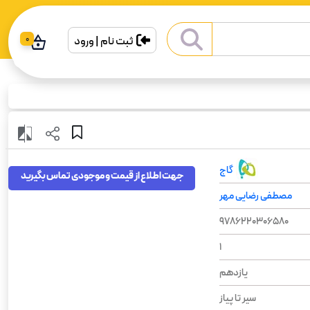
ثبت نام | ورود
0
گاج
جهت اطلاع از قیمت و موجودی تماس بگیرید
مصطفی رضایی مهر
9786220306580
1
یازدهم
سیر تا پیاز