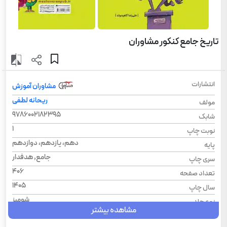
تاریخ جامع کنکور مشاوران
انتشارات
مشاوران آموزش
ریحانه لطفی
مولف
9786002182395
شابک
1
نوبت چاپ
دهم، یازدهم، دوازدهم
پایه
جامع, هدفدار
سری چاپ
406
تعداد صفحه
1405
سال چاپ
شومیز
نوع جلد
مشاهده بیشتر
رحلی
قطع