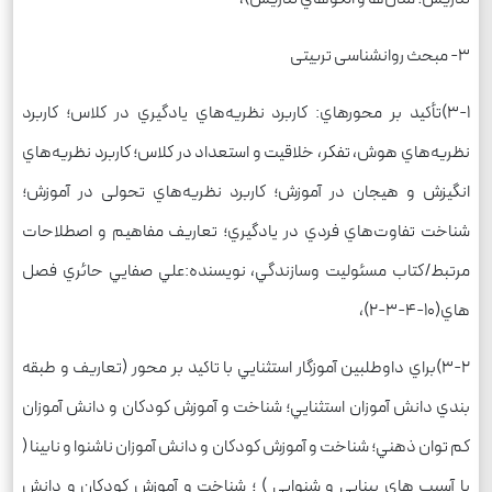
3- مبحث روانشناسی تربیتی
3-1)تأكيد بر محورهاي: كاربرد نظریه‌هاي یادگيري در كلاس؛ كاربرد
نظریه‌هاي هوش، تفكر، خلاقيت و استعداد در كلاس؛ كاربرد نظریه‌هاي
انگيزش و هيجان در آموزش؛ كاربرد نظریه‌هاي تحولی در آموزش؛
شناخت تفاوت‌هاي فردي در یادگيري؛ تعاریف مفاهيم و اصطلاحات
مرتبط/كتاب مسئوليت وسازندگي، نويسنده:علي صفايي حائري فصل
هاي(10-4-3-2)،
3-2)براي داوطلبين آموزگار استثنايي با تاكيد بر محور (تعاريف و طبقه
بندي دانش آموزان استثنايي؛ شناخت و آموزش كودكان و دانش آموزان
كم توان ذهني؛ شناخت و آموزش كودكان و دانش آموزان ناشنوا و نابينا (
با آسيب هاي بينايي و شنوايي ) ؛ شناخت و آموزش كودكان و دانش