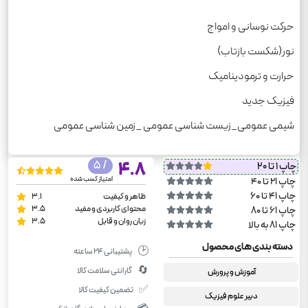
حرکت نوسانی و امواج
نور(شکست بازتاب)
حرارت و ترمودینامیک
فیزیک جدید
شیمی عمومی_زیست شناسی عمومی _زمین شناسی عمومی
/ 5
4.8
چاپ 1 تا 20
امتیاز کسب شده
چاپ 21 تا 40
چاپ 41 تا 60
ظاهر و کیفیت
3.1
محتوای کاربردی و مفید
3.5
چاپ 61 تا 80
زبان روان و قابل
3.5
چاپ 81 به بالا
دسته بندی های محصول
🕑
پشتیبانی ۲۴ ساعته
🔄
گارانتی سلامت کالا
آموزش و پرورش
✅
تضمین کیفیت کالا
دبیر علوم فیزیک