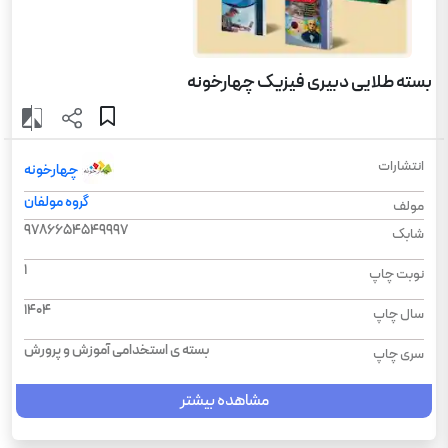
بسته طلایی دبیری فیزیک چهارخونه
انتشارات
چهارخونه
گروه مولفان
مولف
9786654549997
شابک
1
نوبت چاپ
1404
سال چاپ
بسته ی استخدامی آموزش و پرورش
سری چاپ
مشاهده بیشتر