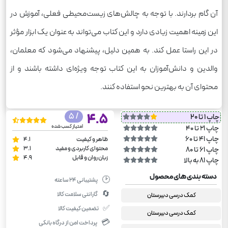
آن گام بردارند. با توجه به چالش‌های زیست‌محیطی فعلی، آموزش در
این زمینه اهمیت زیادی دارد و این کتاب می‌تواند به عنوان یک ابزار مؤثر
در این راستا عمل کند. به همین دلیل، پیشنهاد می‌شود که معلمان،
والدین و دانش‌آموزان به این کتاب توجه ویژه‌ای داشته باشند و از
محتوای آن به بهترین نحو استفاده کنند.
/ 5
4.5
چاپ 1 تا 20
امتیاز کسب شده
چاپ 21 تا 40
چاپ 41 تا 60
ظاهر و کیفیت
4.1
محتوای کاربردی و مفید
3.1
چاپ 61 تا 80
زبان روان و قابل
4.9
چاپ 81 به بالا
دسته بندی های محصول
🕑
پشتیبانی ۲۴ ساعته
🔄
گارانتی سلامت کالا
کمک درسی دبیرستان
✅
تضمین کیفیت کالا
کمک درسی دبیرستان
💳
پرداخت امن از درگاه بانکی