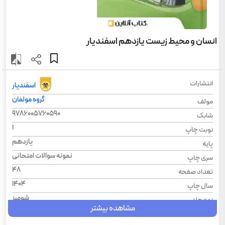
انسان و محیط زیست یازدهم اسفندیار
انتشارات
اسفندیار
گروه مولفان
مولف
9786005760590
شابک
1
نوبت چاپ
یازدهم
پایه
نمونه سوالات امتحانی
سری چاپ
48
تعداد صفحه
1404
سال چاپ
شومیز
نوع جلد
مشاهده بیشتر
مجموعه سوال‌های امتحانی
سری