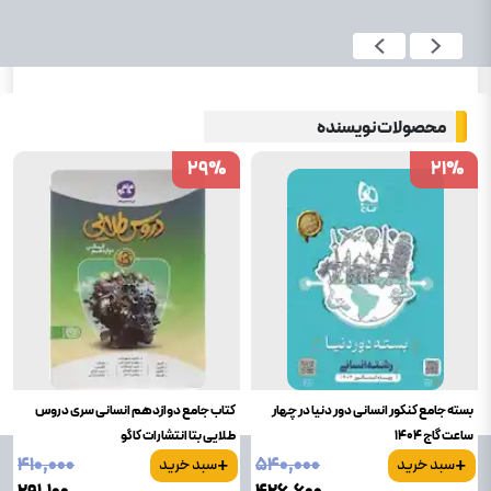
محصولات نویسنده
29
29
%
%
21
21
%
%
بسته جامع کنکور انسانی دور دنیا در چهار
کتاب جامع دوازدهم انسانی سری دروس
ساعت گاج 1404
طلایی بتا انتشارات کاگو
+
+
۴۱۰٬۰۰۰
۵۴۰٬۰۰۰
سبد خرید
سبد خرید