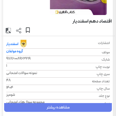
اقتصاد دهم اسفندیار
انتشارات
اسفندیار
گروه مولفان
مولف
9786008963219
شابک
1
نوبت چاپ
نمونه سوالات امتحانی
سری چاپ
48
تعداد صفحه
1404
سال چاپ
شومیز
نوع جلد
مجموعه سوال‌های امتحانی
سری
مشاهده بیشتر
رحلی
قطع