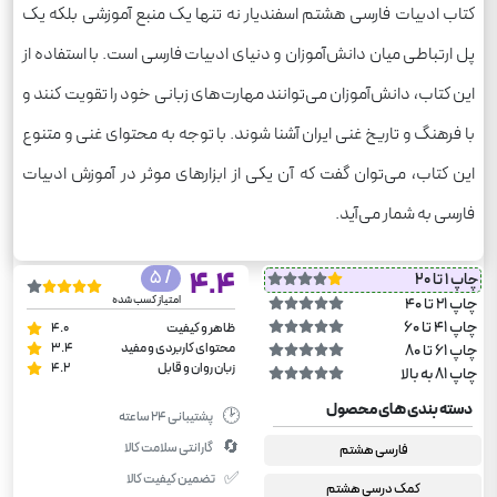
کتاب ادبیات فارسی هشتم اسفندیار نه تنها یک منبع آموزشی بلکه یک
پل ارتباطی میان دانش‌آموزان و دنیای ادبیات فارسی است. با استفاده از
این کتاب، دانش‌آموزان می‌توانند مهارت‌های زبانی خود را تقویت کنند و
با فرهنگ و تاریخ غنی ایران آشنا شوند. با توجه به محتوای غنی و متنوع
این کتاب، می‌توان گفت که آن یکی از ابزارهای موثر در آموزش ادبیات
فارسی به شمار می‌آید.
/ 5
4.4
چاپ 1 تا 20
امتیاز کسب شده
چاپ 21 تا 40
چاپ 41 تا 60
ظاهر و کیفیت
4.0
محتوای کاربردی و مفید
3.4
چاپ 61 تا 80
زبان روان و قابل
4.2
چاپ 81 به بالا
دسته بندی های محصول
🕑
پشتیبانی ۲۴ ساعته
🔄
گارانتی سلامت کالا
فارسی هشتم
✅
تضمین کیفیت کالا
کمک درسی هشتم