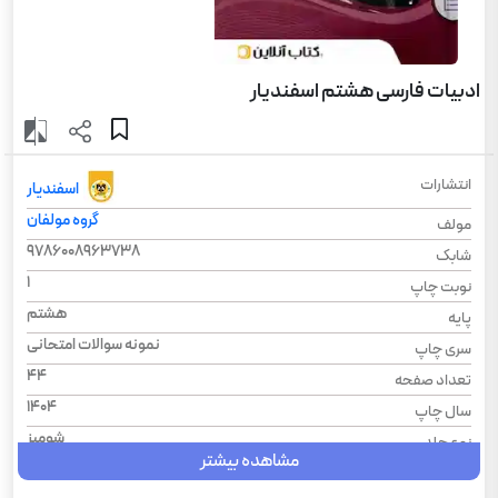
ادبیات فارسی هشتم اسفندیار
انتشارات
اسفندیار
گروه مولفان
مولف
9786008963738
شابک
1
نوبت چاپ
هشتم
پایه
نمونه سوالات امتحانی
سری چاپ
44
تعداد صفحه
1404
سال چاپ
شومیز
نوع جلد
مشاهده بیشتر
مجموعه سوال‌های امتحانی
سری