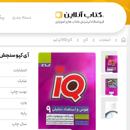
دسته بندی
پیگ
انتشارات
گاج
گاج (IQ) آی کیو
آی کیو سنجش هوش
انتشارات
شابک
نوبت چاپ
وزن
پایه
سال چاپ