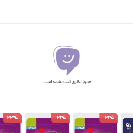
هنوز نظری ثبت نشده است.
22
22
%
%
21
21
%
%
21
21
%
%