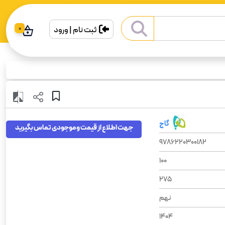
ثبت نام | ورود
0
گاج
جهت اطلاع از قیمت و موجودی تماس بگیرید
9786220300182
100
275
نهم
1404