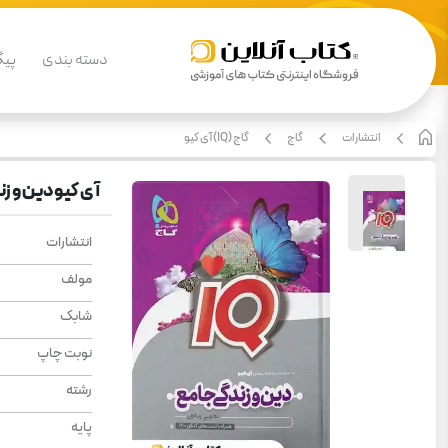
دسته بندی
پیگ
انتشارات
گاج
گاج (IQ) آی کیو
آی کیو دین و ز
انتشارات
مولف
شابک
نوبت چاپ
رشته
پایه