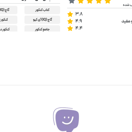
ب شده
کتاب کنکور
گاج (IQ) آی کیو
3.8
گاج (IQ) آی کیو
کنکور 
 مفید
4.9
4.4
جامع کنکور
کنکور د
دین و زندگی کنکور
کنکور ریا