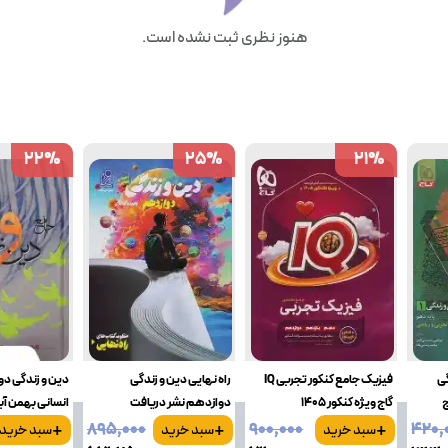
هنوز نظری ثبت نشده است.
22
22
%
%
25
25
%
%
21
21
%
%
گی
فیزیک جامع کنکور تجربی IQ
راه نهایی دین و زندگی
دین و زندگی دو
ج
گاج ویژه کنکور 1405
دوازدهم نشر دریافت
انسانی بهمن آب
+
+
+
۸۹۵٬۰۰۰
۹۰۰٬۰۰۰
۴۲۰٬
سبد خرید
سبد خرید
سبد خرید