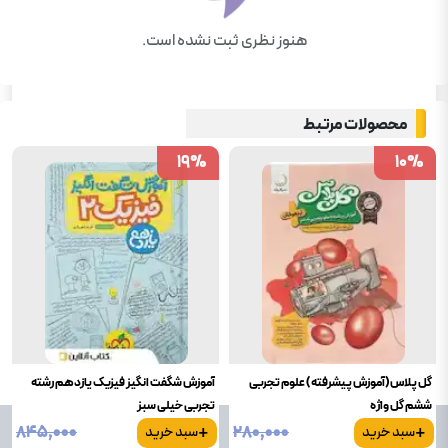
هنوز نظری ثبت نشده است.
محصولات مرتبط
19
19
%
%
10
10
%
%
گل پلاس(آموزش پیشرفته) علوم تجربی
آموزش شگفت انگیز فیزیک یازدهم رشته
ششم گل واژه
تجربی خیلی سبز
+
+
۸۴۵٬۰۰۰
۲۸۰٬۰۰۰
سبد خرید
سبد خرید