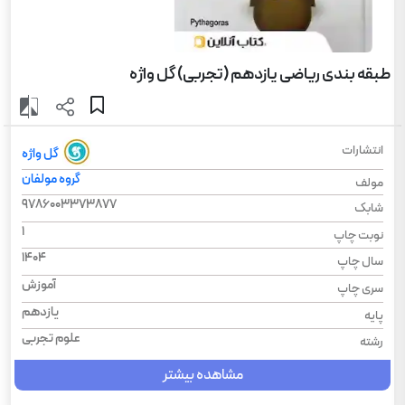
طبقه بندی ریاضی یازدهم (تجربی) گل واژه
انتشارات
گل واژه
گروه مولفان
مولف
9786003373877
شابک
1
نوبت چاپ
1404
سال چاپ
آموزش
سری چاپ
یازدهم
پایه
علوم تجربی
رشته
مشاهده بیشتر