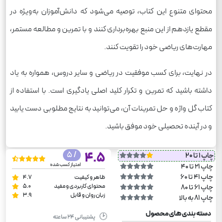
محتوای متنوع این کتاب، توصیه می‌شود که دانش‌آموزان به‌ویژه در
مقطع یازدهم از این منبع بهره‌برداری کنند و با تمرین و مطالعه مستمر،
مهارت‌های ریاضی خود را تقویت کنند.
در نهایت، برای کسب موفقیت در ریاضی و سایر دروس، همواره به یاد
داشته باشید که تمرین و تکرار کلید اصلی یادگیری است. با استفاده از
کتاب گل واژه و حل تمرینات آن، می‌توانید به نتایج مطلوبی دست یابید
و در آینده تحصیلی خود موفق باشید.
/ 5
4.5
چاپ 1 تا 20
امتیاز کسب شده
چاپ 21 تا 40
چاپ 41 تا 60
ظاهر و کیفیت
4.7
محتوای کاربردی و مفید
5.0
چاپ 61 تا 80
زبان روان و قابل
3.9
چاپ 81 به بالا
دسته بندی های محصول
🕑
پشتیبانی ۲۴ ساعته