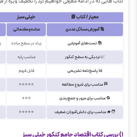
کتاب هایی که در ادامه معرفی خواهیم کرد را تخفیف ویژه از فر
جمع بندی و پیشنهاد خرید
معیار / کتاب 📘
خیلی سبز
🔢
آموزش مسائل عددی
ساده و مقدماتی
📚
تست‌های آموزشی
زیاد در سطح ساده
ز
📈
نزدیکی به سطح کنکور
مناسب پایه
📊
پاسخ‌نامه تشریحی
قابل فهم
🏁
مناسب برای شروع مطالعه
⭐⭐⭐⭐⭐
🔁
مناسب برای مرور و جمع‌بندی
⭐⭐⭐
🧑‍🎓
مناسب برای دانش‌آموزان ضعیف
⭐⭐⭐⭐⭐
1) بررسی کتاب اقتصاد جامع کنکور خیلی سبز