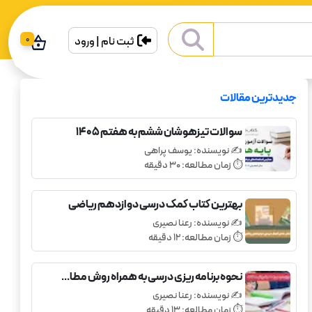
ثبت نام | ورود
0
جدیدترین مقالات
سوالات تیزهوشان ششم به هفتم 1405
✍️ نویسنده:
یوسف پراهی
⏱️ زمان مطالعه:
30
دقیقه
بهترین کتاب کمک درسی دوازدهم ریاضی
✍️ نویسنده:
رعنا نصیری
⏱️ زمان مطالعه:
12
دقیقه
نحوه برنامه ریزی درسی به همراه روش مطا...
✍️ نویسنده:
رعنا نصیری
⏱️ زمان مطالعه:
13
دقیقه