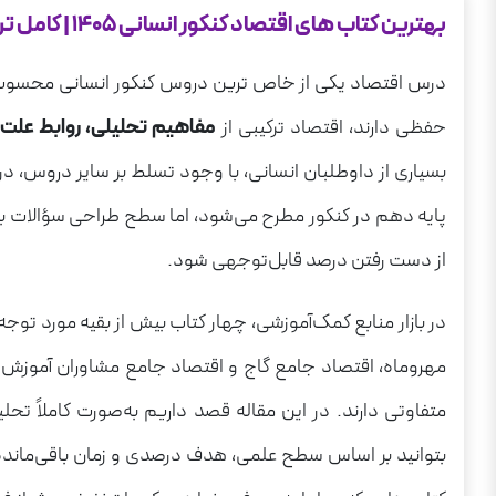
4) بررسی کتاب اقتصاد جامع کنکور مشاوران آموزش
بهترین کتاب های اقتصاد کنکور انسانی 1405 | کامل ترین راهنمای خرید با تخفیف ویژه
اقتصاد جامع مشاوران آموزش برای چه کسانی مناسب ا
درس اقتصاد یکی از خاص ترین دروس کنکور انسانی محسوب م
اهمیت انتخاب منبع درست برای اقتصاد
حفظی دارند، اقتصاد ترکیبی از
مفاهیم تحلیلی، روابط علت
معیارهای مقایسه کتاب های اقتصاد کنکور
بسیاری از داوطلبان انسانی، با وجود تسلط بر سایر دروس، در
گاج، خیلی سبز، مشاوران آموزش و مهروماه؛ کدام منبع اقت
پایه دهم در کنکور مطرح می‌شود، اما سطح طراحی سؤالات به‌گو
چرا باید بهترین کتاب تستی برای کنکور اقتصاد را تهیه کنیم؟
از دست رفتن درصد قابل‌توجهی شود.
۱) اقتصاد فقط حفظی نیست، بلکه مهارت محور است
در بازار منابع کمک‌آموزشی، چهار کتاب بیش از بقیه مورد توجه
۲) چون طراح کنکور به دام‌های تستی علاقه دارد
مهروماه، اقتصاد جامع گاج و اقتصاد جامع مشاوران آموزش.
۳) چون اقتصاد کنکور فقط 15 سؤال است؛ اما رتبه‌ساز
متفاوتی دارند. در این مقاله قصد داریم به‌صورت کاملاً تحلی
۴) چون تست‌زنی، سرعت و دقت شما را بالا می برد
بتوانید بر اساس سطح علمی، هدف درصدی و زمان باقی‌مانده تا
5) چون سطح واقعی خودت را می‌فهمی